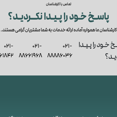
تماس با کارشناسان
پاسـخ خـود را پـیـدا نکــردیـد؟
کارشناسان ما همواره آماده ارائه خدمات به شما مشتریان گرامی هستند.
021-
021-
021-
61842
88661968
88886036